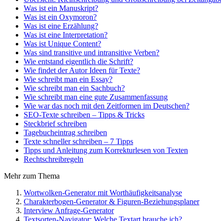
Was ist ein Manuskript?
Was ist ein Oxymoron?
Was ist eine Erzählung?
Was ist eine Interpretation?
Was ist Unique Content?
Was sind transitive und intransitive Verben?
Wie entstand eigentlich die Schrift?
Wie findet der Autor Ideen für Texte?
Wie schreibt man ein Essay?
Wie schreibt man ein Sachbuch?
Wie schreibt man eine gute Zusammenfassung
Wie war das noch mit den Zeitformen im Deutschen?
SEO-Texte schreiben – Tipps & Tricks
Steckbrief schreiben
Tagebucheintrag schreiben
Texte schneller schreiben – 7 Tipps
Tipps und Anleitung zum Korrekturlesen von Texten
Rechtschreibregeln
Mehr zum Thema
Wortwolken-Generator mit Worthäufigkeitsanalyse
Charakterbogen-Generator & Figuren-Beziehungsplaner
Interview Anfrage-Generator
Textsorten-Navigator: Welche Textart brauche ich?