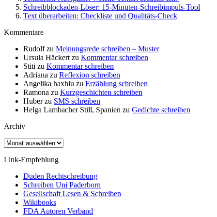
Schreibblockaden-Löser: 15-Minuten-Schreibimpuls-Tool
Text überarbeiten: Checkliste und Qualitäts-Check
Kommentare
Rudolf
zu
Meinungsrede schreiben – Muster
Ursula Häckert
zu
Kommentar schreiben
Stiti
zu
Kommentar schreiben
Adriana
zu
Reflexion schreiben
Angelika haxhiu
zu
Erzählung schreiben
Ramona
zu
Kurzgeschichten schreiben
Huber
zu
SMS schreiben
Helga Lambacher Still, Spanien
zu
Gedichte schreiben
Archiv
Archiv
Link-Empfehlung
Duden Rechtschreibung
Schreiben Uni Paderborn
Gesellschaft Lesen & Schreiben
Wikibooks
FDA Autoren Verband