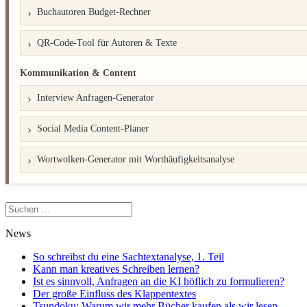
Buchautoren Budget-Rechner
QR-Code-Tool für Autoren & Texte
Kommunikation & Content
Interview Anfragen-Generator
Social Media Content-Planer
Wortwolken-Generator mit Worthäufigkeitsanalyse
Suchen
nach:
News
So schreibst du eine Sachtextanalyse, 1. Teil
Kann man kreatives Schreiben lernen?
Ist es sinnvoll, Anfragen an die KI höflich zu formulieren?
Der große Einfluss des Klappentextes
Tsundoku: Warum wir mehr Bücher kaufen als wir lesen