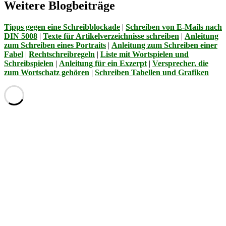
Weitere Blogbeiträge
Tipps gegen eine Schreibblockade
|
Schreiben von E-Mails nach
DIN 5008
|
Texte für Artikelverzeichnisse schreiben
|
Anleitung
zum Schreiben eines Portraits
|
Anleitung zum Schreiben einer
Fabel
|
Rechtschreibregeln
|
Liste mit Wortspielen und
Schreibspielen
|
Anleitung für ein Exzerpt
|
Versprecher, die
zum Wortschatz gehören
|
Schreiben Tabellen und Grafiken