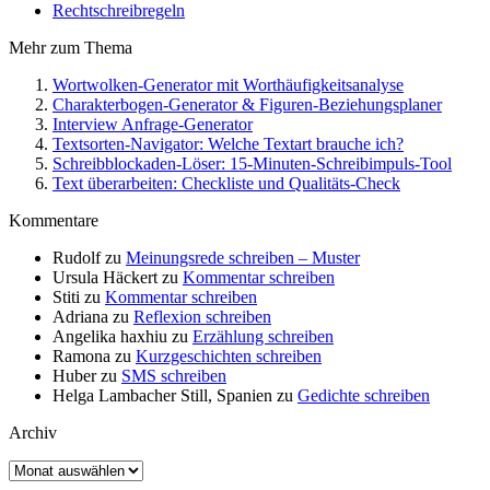
Rechtschreibregeln
Mehr zum Thema
Wortwolken-Generator mit Worthäufigkeitsanalyse
Charakterbogen-Generator & Figuren-Beziehungsplaner
Interview Anfrage-Generator
Textsorten-Navigator: Welche Textart brauche ich?
Schreibblockaden-Löser: 15-Minuten-Schreibimpuls-Tool
Text überarbeiten: Checkliste und Qualitäts-Check
Kommentare
Rudolf
zu
Meinungsrede schreiben – Muster
Ursula Häckert
zu
Kommentar schreiben
Stiti
zu
Kommentar schreiben
Adriana
zu
Reflexion schreiben
Angelika haxhiu
zu
Erzählung schreiben
Ramona
zu
Kurzgeschichten schreiben
Huber
zu
SMS schreiben
Helga Lambacher Still, Spanien
zu
Gedichte schreiben
Archiv
Archiv