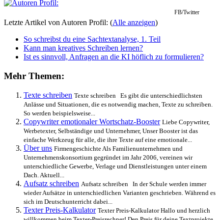
FB/Twitter
Letzte Artikel von Autoren Profil:
(
Alle anzeigen
)
So schreibst du eine Sachtextanalyse, 1. Teil
Kann man kreatives Schreiben lernen?
Ist es sinnvoll, Anfragen an die KI höflich zu formulieren?
Mehr Themen:
Texte schreiben
Texte schreiben Es gibt die unterschiedlichsten
Anlässe und Situationen, die es notwendig machen, Texte zu schreiben.
So werden beispielsweise...
Copywriter emotionaler Wortschatz-Booster
Liebe Copywriter,
Werbetexter, Selbständige und Unternehmer, Unser Booster ist das
einfache Werkzeug für alle, die ihre Texte auf eine emotionale...
Über uns
Firmengeschichte Als Familienunternehmen und
Unternehmenskonsortium gegründet im Jahr 2006, vereinen wir
unterschiedliche Gewerbe, Verlage und Dienstleistungen unter einem
Dach. Aktuell...
Aufsatz schreiben
Aufsatz schreiben In der Schule werden immer
wieder Aufsätze in unterschiedlichen Varianten geschrieben. Während es
sich im Deutschunterricht dabei...
Texter Preis-Kalkulator
Texter Preis-Kalkulator Hallo und herzlich
willkommen beim Texter-Preisrechner! Den Preis für deine Textprojekte