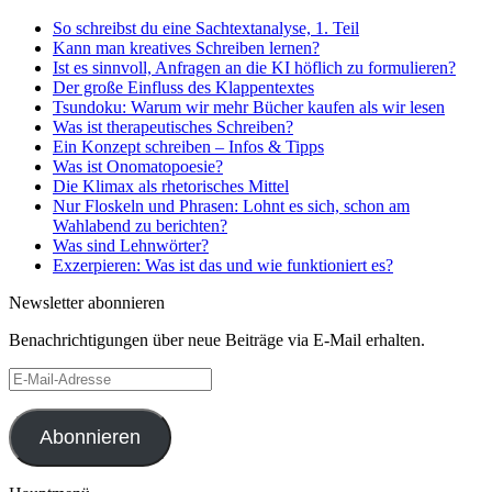
So schreibst du eine Sachtextanalyse, 1. Teil
Kann man kreatives Schreiben lernen?
Ist es sinnvoll, Anfragen an die KI höflich zu formulieren?
Der große Einfluss des Klappentextes
Tsundoku: Warum wir mehr Bücher kaufen als wir lesen
Was ist therapeutisches Schreiben?
Ein Konzept schreiben – Infos & Tipps
Was ist Onomatopoesie?
Die Klimax als rhetorisches Mittel
Nur Floskeln und Phrasen: Lohnt es sich, schon am
Wahlabend zu berichten?
Was sind Lehnwörter?
Exzerpieren: Was ist das und wie funktioniert es?
Newsletter abonnieren
Benachrichtigungen über neue Beiträge via E-Mail erhalten.
E-
Mail-
Adresse
Abonnieren