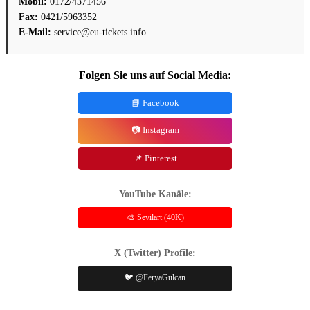
Mobil:
0172/4371456
Fax:
0421/5963352
E-Mail:
service@eu-tickets.info
Folgen Sie uns auf Social Media:
📘 Facebook
📷 Instagram
📌 Pinterest
YouTube Kanäle:
🎨 Sevilart (40K)
X (Twitter) Profile:
🐦 @FeryaGulcan