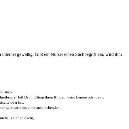
 Internet gewaltig. Gibt ein Nutzer einen Suchbegriff ein, wird ihm
es Buch...
reiben, 2. Teil Damit Eltern ihren Kindern beim Lernen oder den...
seite oder in...
en setzt sich aus einer ansprechenden...
rchaus sinnvoll sein,...