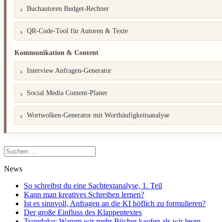
Buchautoren Budget-Rechner
QR-Code-Tool für Autoren & Texte
Kommunikation & Content
Interview Anfragen-Generator
Social Media Content-Planer
Wortwolken-Generator mit Worthäufigkeitsanalyse
Suchen
nach:
News
So schreibst du eine Sachtextanalyse, 1. Teil
Kann man kreatives Schreiben lernen?
Ist es sinnvoll, Anfragen an die KI höflich zu formulieren?
Der große Einfluss des Klappentextes
Tsundoku: Warum wir mehr Bücher kaufen als wir lesen