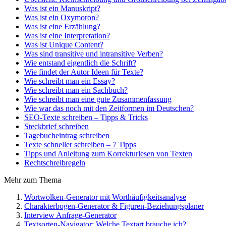
Was ist ein Manuskript?
Was ist ein Oxymoron?
Was ist eine Erzählung?
Was ist eine Interpretation?
Was ist Unique Content?
Was sind transitive und intransitive Verben?
Wie entstand eigentlich die Schrift?
Wie findet der Autor Ideen für Texte?
Wie schreibt man ein Essay?
Wie schreibt man ein Sachbuch?
Wie schreibt man eine gute Zusammenfassung
Wie war das noch mit den Zeitformen im Deutschen?
SEO-Texte schreiben – Tipps & Tricks
Steckbrief schreiben
Tagebucheintrag schreiben
Texte schneller schreiben – 7 Tipps
Tipps und Anleitung zum Korrekturlesen von Texten
Rechtschreibregeln
Mehr zum Thema
Wortwolken-Generator mit Worthäufigkeitsanalyse
Charakterbogen-Generator & Figuren-Beziehungsplaner
Interview Anfrage-Generator
Textsorten-Navigator: Welche Textart brauche ich?