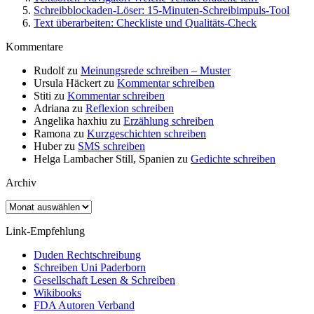
Schreibblockaden-Löser: 15-Minuten-Schreibimpuls-Tool
Text überarbeiten: Checkliste und Qualitäts-Check
Kommentare
Rudolf
zu
Meinungsrede schreiben – Muster
Ursula Häckert
zu
Kommentar schreiben
Stiti
zu
Kommentar schreiben
Adriana
zu
Reflexion schreiben
Angelika haxhiu
zu
Erzählung schreiben
Ramona
zu
Kurzgeschichten schreiben
Huber
zu
SMS schreiben
Helga Lambacher Still, Spanien
zu
Gedichte schreiben
Archiv
Archiv
Link-Empfehlung
Duden Rechtschreibung
Schreiben Uni Paderborn
Gesellschaft Lesen & Schreiben
Wikibooks
FDA Autoren Verband