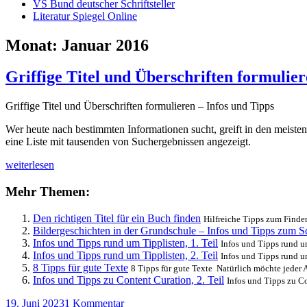
VS Bund deutscher Schriftsteller
Literatur Spiegel Online
Monat:
Januar 2016
Griffige Titel und Überschriften formulier
Griffige Titel und Überschriften formulieren – Infos und Tipps
Wer heute nach bestimmten Informationen sucht, greift in den meisten 
eine Liste mit tausenden von Suchergebnissen angezeigt.
Griffige
weiterlesen
Titel
und
Mehr Themen:
Überschriften
formulieren
Den richtigen Titel für ein Buch finden
Hilfreiche Tipps zum Finden
–
Bildergeschichten in der Grundschule – Infos und Tipps zum Sc
Infos
Infos und Tipps rund um Tipplisten, 1. Teil
Infos und Tipps rund um
und
Infos und Tipps rund um Tipplisten, 2. Teil
Infos und Tipps rund um
Tipps
8 Tipps für gute Texte
8 Tipps für gute Texte Natürlich möchte jeder Au
Infos und Tipps zu Content Curation, 2. Teil
Infos und Tipps zu Co
Veröffentlicht
zu
19. Juni 2023
1 Kommentar