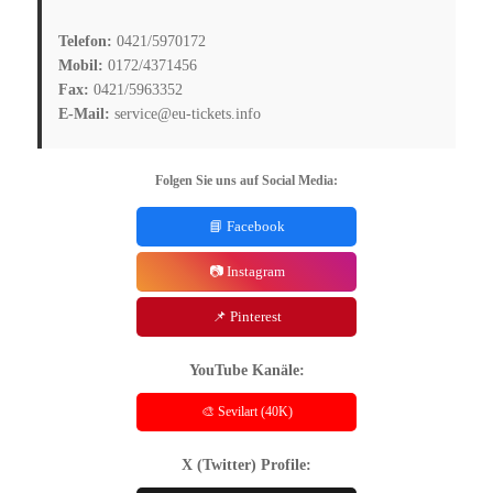
Telefon:
0421/5970172
Mobil:
0172/4371456
Fax:
0421/5963352
E-Mail:
service@eu-tickets.info
Folgen Sie uns auf Social Media:
📘 Facebook
📷 Instagram
📌 Pinterest
YouTube Kanäle:
🎨 Sevilart (40K)
X (Twitter) Profile: