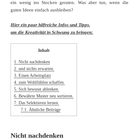
ein wenig ins Stocken geraten. Was aber tun, wenn die
guten Ideen einfach ausbleiben?
Hier ein paar hilfreiche Infos und Tipps,
um die Kreativität in Schwung zu bringen:
Inhalt
1.
Nicht nachdenken
2.
und nichts erwarten.
3.
Einen Arbeitsplatz
4.
zum Wohlfühlen schaffen.
5.
Sich bewusst ablenken.
6.
Bewährte Muster neu sortieren.
7.
Das Selektieren lernen.
7.1.
Ähnliche Beiträge
Nicht nachdenken