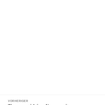
Beitragsnavigation
VORHERIGER