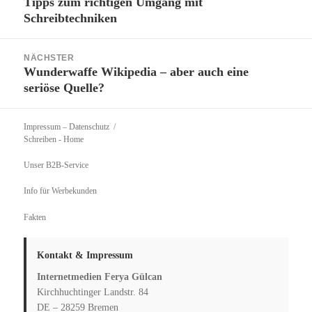
Tipps zum richtigen Umgang mit
Vorheriger
Schreibtechniken
Beitrag:
NÄCHSTER
Wunderwaffe Wikipedia – aber auch eine
Nächster
seriöse Quelle?
Beitrag:
Impressum – Datenschutz
Schreiben
- Home
Unser B2B-Service
Info für Werbekunden
Fakten
Kontakt & Impressum
Internetmedien Ferya Gülcan
Kirchhuchtinger Landstr. 84
DE – 28259 Bremen