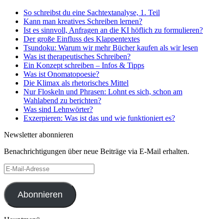
So schreibst du eine Sachtextanalyse, 1. Teil
Kann man kreatives Schreiben lernen?
Ist es sinnvoll, Anfragen an die KI höflich zu formulieren?
Der große Einfluss des Klappentextes
Tsundoku: Warum wir mehr Bücher kaufen als wir lesen
Was ist therapeutisches Schreiben?
Ein Konzept schreiben – Infos & Tipps
Was ist Onomatopoesie?
Die Klimax als rhetorisches Mittel
Nur Floskeln und Phrasen: Lohnt es sich, schon am
Wahlabend zu berichten?
Was sind Lehnwörter?
Exzerpieren: Was ist das und wie funktioniert es?
Newsletter abonnieren
Benachrichtigungen über neue Beiträge via E-Mail erhalten.
E-
Mail-
Adresse
Abonnieren