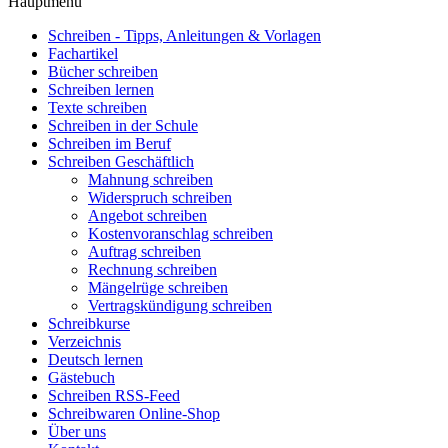
Hauptmenü
Schreiben - Tipps, Anleitungen & Vorlagen
Fachartikel
Bücher schreiben
Schreiben lernen
Texte schreiben
Schreiben in der Schule
Schreiben im Beruf
Schreiben Geschäftlich
Mahnung schreiben
Widerspruch schreiben
Angebot schreiben
Kostenvoranschlag schreiben
Auftrag schreiben
Rechnung schreiben
Mängelrüge schreiben
Vertragskündigung schreiben
Schreibkurse
Verzeichnis
Deutsch lernen
Gästebuch
Schreiben RSS-Feed
Schreibwaren Online-Shop
Über uns