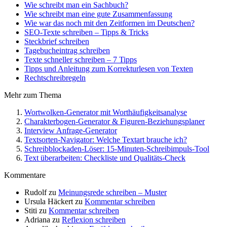
Wie schreibt man ein Sachbuch?
Wie schreibt man eine gute Zusammenfassung
Wie war das noch mit den Zeitformen im Deutschen?
SEO-Texte schreiben – Tipps & Tricks
Steckbrief schreiben
Tagebucheintrag schreiben
Texte schneller schreiben – 7 Tipps
Tipps und Anleitung zum Korrekturlesen von Texten
Rechtschreibregeln
Mehr zum Thema
Wortwolken-Generator mit Worthäufigkeitsanalyse
Charakterbogen-Generator & Figuren-Beziehungsplaner
Interview Anfrage-Generator
Textsorten-Navigator: Welche Textart brauche ich?
Schreibblockaden-Löser: 15-Minuten-Schreibimpuls-Tool
Text überarbeiten: Checkliste und Qualitäts-Check
Kommentare
Rudolf
zu
Meinungsrede schreiben – Muster
Ursula Häckert
zu
Kommentar schreiben
Stiti
zu
Kommentar schreiben
Adriana
zu
Reflexion schreiben